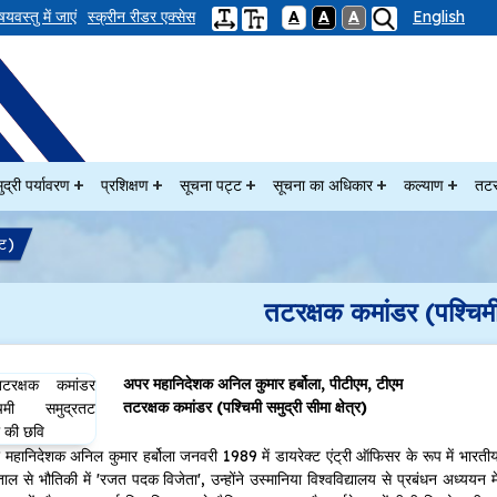
षयवस्तु में जाएं
स्क्रीन रीडर एक्सेस
A
A
A
English
ुद्री पर्यावरण
प्रशिक्षण
सूचना पट्ट
सूचना का अधिकार
कल्याण
तटर
तट)
तटरक्षक कमांडर (पश्चिम
अपर महानिदेशक अनिल कुमार हर्बोला, पीटीएम, टीएम
तटरक्षक कमांडर (पश्चिमी समुद्री सीमा क्षेत्र)
महानिदेशक अनिल कुमार हर्बोला जनवरी 1989 में डायरेक्ट एंट्री ऑफिसर के रूप में भारतीय
ताल से भौतिकी में 'रजत पदक विजेता', उन्होंने उस्मानिया विश्वविद्यालय से प्रबंधन अध्ययन मे