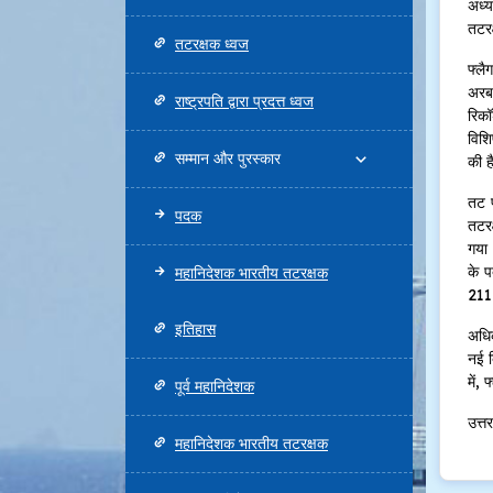
अध्य
तटरक
तटरक्षक ध्वज
फ्लै
अरब 
राष्ट्रपति द्वारा प्रदत्त ध्वज
रिकॉ
विशि
सम्मान और पुरस्कार
की ह
तट प
पदक
तटरक
गया।
के प
महानिदेशक भारतीय तटरक्षक
211 
इतिहास
अधिक
नई द
में,
पूर्व महानिदेशक
उत्त
महानिदेशक भारतीय तटरक्षक