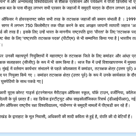
यन' में और अन्नामलाई विश्वविद्यालय से शैक्षिक प्रशासन और पर्यवेक्षण में पीजी डिप्लोमा भी प
्षक बल के पास मौजूद लगभग सभी प्रकार के जहाजों में समुद्री यात्रा के दौरान लगभग 16 वर्ष
ग ऑफिसर ने होवरक्राफ्ट समेत सभी तरह के तटरक्षक जहाजों की कमान संभाली है । 1999 म
सागर में लगभग 750 किलोमीटर तक पीछा करने के बाद अपहृत जापानी व्यापारी जहाज 'अलोंद
र्ड की तरह है। इसके लिए उन्हें भारत के माननीय राष्ट्रपति द्वारा 'वीरता' के लिए 'तटरक्ष
ष्ट सेवा के लिए 'राष्ट्रपति तटरक्षक पदक' (पीटीएम) से भी सम्मानित किया गया है | भारत
ै।
र उनकी महत्वपूर्ण नियुक्तियों में महाराष्ट्र के तटरक्षक जिले के लिए कमांडर और आंध्र प्
्षक सलाहकार (सीजीए) के रूप में भी काम किया है। ध्वज रैंक में उन्हें विशाखापत्तनम में मु
 मुंबई में वर्तमान कार्यभार संभालने से पहले कोलकाता में कमांडर, तटरक्षक क्षेत्र (उत्तर पूर्व
द पर नियुक्त किये गए । कमांडर तटरक्षक क्षेत्र (उत्तर पूर्व) के रूप में उनके कार्यकाल के 
घुसपेठियो के साथ पकडे गए |
ारी यूएस कोस्ट गार्ड्स इंटरनेशनल मैरीटाइम ऑफिसर स्कूल, यॉर्क टाउन, वर्जीनिया, कॉल
िल्ली के पूर्व छात्र हैं। वह डिफेंस इंस्टीट्यूट ऑफ साइकोलॉजिकल रिसर्च (डीआईपीआर), नई द
 फ्लैग ऑफिसर राष्ट्रीय रक्षा विश्वविद्यालय, गांधीनगर से समुद्री मामलों में पीएचडी कर रहे हैं।
राखंड के द्वाराहाट के मूल निवासी, अधिकारी की शादी कविता से हुई है, दंपति की दो बेटियाँ हैं।